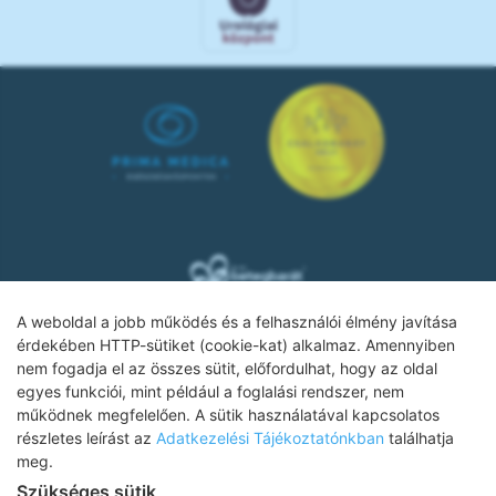
A weboldal a jobb működés és a felhasználói élmény javítása
érdekében HTTP-sütiket (cookie-kat) alkalmaz. Amennyiben
nem fogadja el az összes sütit, előfordulhat, hogy az oldal
Adatkezelési tájékoztató
egyes funkciói, mint például a foglalási rendszer, nem
működnek megfelelően. A sütik használatával kapcsolatos
Impresszum
részletes leírást az
Adatkezelési Tájékoztatónkban
találhatja
meg.
Adatvédelmi tájékoztató
Szükséges sütik