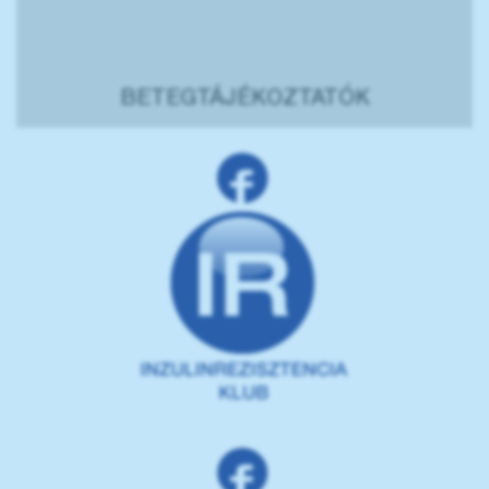
BETEGTÁJÉKOZTATÓK