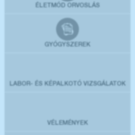
ÉLETMÓD ORVOSLÁS
GYÓGYSZEREK
LABOR- ÉS KÉPALKOTÓ VIZSGÁLATOK
VÉLEMÉNYEK