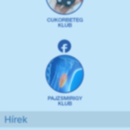
Hírek