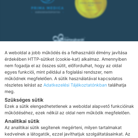
A weboldal a jobb működés és a felhasználói élmény javítása
érdekében HTTP-sütiket (cookie-kat) alkalmaz. Amennyiben
nem fogadja el az összes sütit, előfordulhat, hogy az oldal
Adatkezelési tájékoztató
egyes funkciói, mint például a foglalási rendszer, nem
működnek megfelelően. A sütik használatával kapcsolatos
Impresszum
részletes leírást az
Adatkezelési Tájékoztatónkban
találhatja
meg.
Adatvédelmi tájékoztató
Szükséges sütik
ÁSZF
Ezek a sütik elengedhetetlenek a weboldal alapvető funkcióinak
működéséhez, ezek nélkül az oldal nem működik megfelelően.
Karrier
Analitikai sütik
Az oldalon feltüntetett árak az ÁFÁ-t tartalmazzák!
Az analitikai sütik segítenek megérteni, milyen tartalmakat
A képek a
Shutterstock.com
és a
Canva.com
licence alapján
kedvelnek a látogatók, ezzel javíthatjuk szolgáltatásainkat. Az
kerültek felhasználásra.