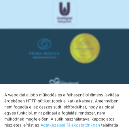
A weboldal a jobb működés és a felhasználói élmény javítása
érdekében HTTP-sütiket (cookie-kat) alkalmaz. Amennyiben
nem fogadja el az összes sütit, előfordulhat, hogy az oldal
Adatkezelési tájékoztató
egyes funkciói, mint például a foglalási rendszer, nem
működnek megfelelően. A sütik használatával kapcsolatos
Impresszum
részletes leírást az
Adatkezelési Tájékoztatónkban
találhatja