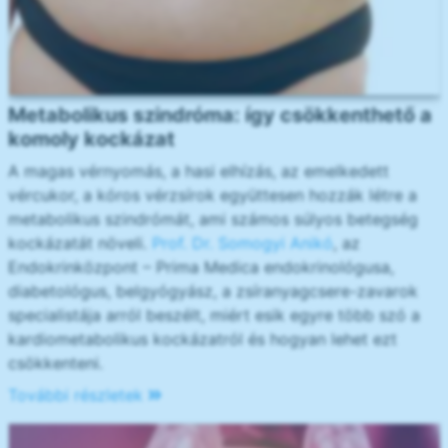
Metabolikus szindróma: így csökkenthető a
komoly kockázat
A magas vérnyomás, a hasi elhízás, az emelkedett
vércukor, a kóros vérzsírok együttesen hozzák létre a
metabolikus szindrómát, ami számos súlyos betegség
kockázatát növeli.
Prof. Dr. Somogyi Anikó
, az
Endokrinközpont – Prima Medica endokrinológusa,
diabetológus, belgyógyász, a zsíranyagcsere-zavarok
specialistája arról beszélt, miért esik egyre több szó a
kardiometabolikus kockázatról és hogyan lehet ezt
csökkenteni.
További részletek