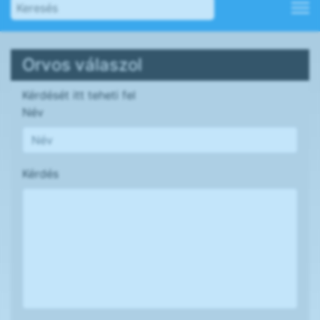
Orvos válaszol
Kérdését itt teheti fel
Név
Kérdés