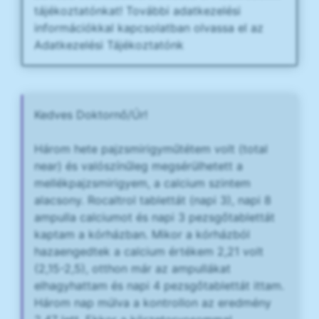
tájékoztatónkat! További adatkezelési
információkkal kapcsolatban olvassa el az
Adatkezelési Tájékoztatónk
Kedves Doktornő/Úr!
Három hete pajzsmirigyműtétem volt (total
near) és valószínűleg megsérülhetett a
mellékpajzsmirigyem, a calcium szintem
alacsony. Rocaltrol tablettát (napi 3), napi 8
ampulla calciumot és napi 3 pezsgőtablettát
kaptam a kórházban. Mikor a kórházból
hazaengedtek a calcium értékem 2,21 volt
(2,15-2,5), otthon már az ampullákat
elhagyhattam és napi 4 pezsgőtablettát ittam.
Három nap múlva a kontrollon az eredmény