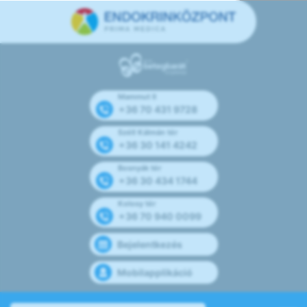
Mammut II
+36 70 431 9728
Széll Kálmán tér
+36 30 141 4242
Bosnyák tér
+36 30 434 1744
Kolosy tér
+36 70 940 0099
Bejelentkezés
Mobilapplikáció