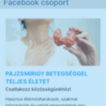
Facebook csoport
PAJZSMIRIGY BETEGSÉGGEL
TELJES ÉLETET
Csatlakozz közösségünkhöz!
Hasznos életmódtanácsok, szakmai
információk és valódi tapasztalatok egy