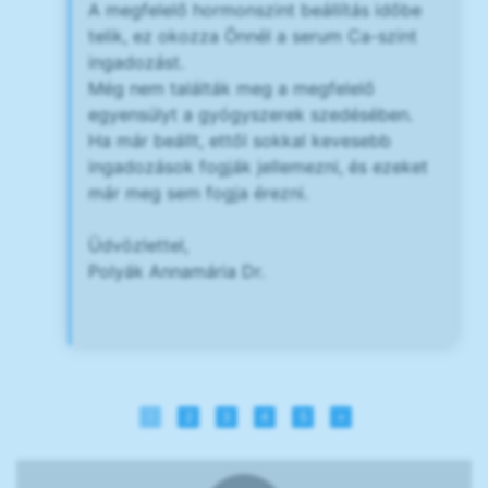
A megfelelő hormonszint beállítás időbe
telik, ez okozza Önnél a serum Ca-szint
ingadozást.
Még nem találták meg a megfelelő
egyensúlyt a gyógyszerek szedésében.
Ha már beállt, ettől sokkal kevesebb
ingadozások fogják jellemezni, és ezeket
már meg sem fogja érezni.
Üdvözlettel,
Polyák Annamária Dr.
1
2
3
4
5
»