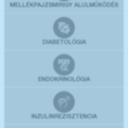
MELLÉKPAJZSMIRIGY ALULMŰKÖDÉS
DIABETOLÓGIA
ENDOKRINOLÓGIA
INZULINREZISZTENCIA