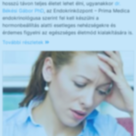
hosszú távon teljes életet lehet élni, ugyanakkor
dr.
Békési Gábor PhD
, az Endokrinközpont – Prima Medica
endokrinológusa szerint fel kell készülni a
hormonbeállítás alatti esetleges nehézségekre és
érdemes figyelni az egészséges életmód kialakítására is.
További részletek