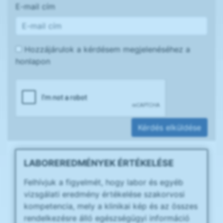
E-mail cím
Hozzájárulok a kérdésem megjelenéséhez a
honlapon
Kérdés elküldése
LABOREREDMÉNYEK ÉRTÉKELÉSE
Felhívjuk a figyelmét, hogy labor és egyéb
vizsgálati eredmény értékelése szakorvosi
kompetencia, mely a klinikai kép és az összes
rendelkezésre álló egészségügyi információ