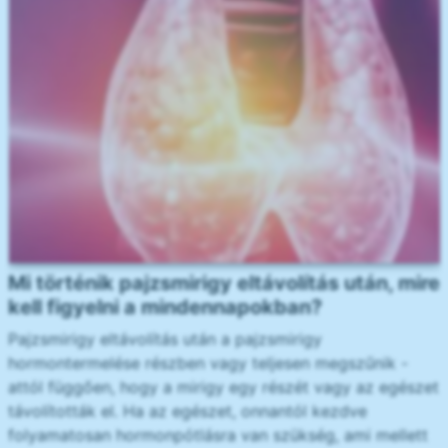
Mi történik pajzsmirigy eltávolítás után, mire
kell figyelni a mindennapokban?
Pajzsmirigy eltávolítás után a pajzsmirigy
hormontermelése részben vagy teljesen megszűnik -
attól függően, hogy a mirigy egy részét vagy az egészet
távolították el. Ha az egészet, onnantól kezdve
folyamatosan hormonpótlásra van szükség, ami mellett