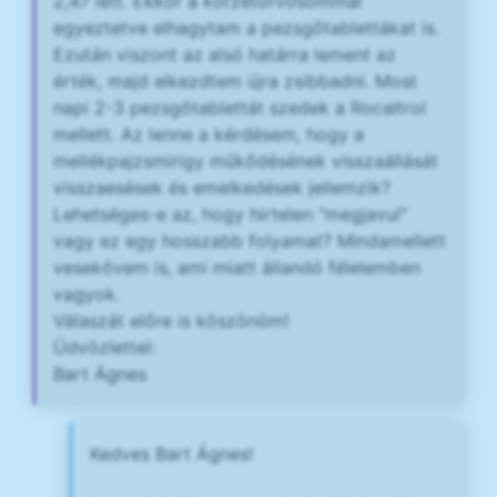
2,47 lett. Ekkor a körzetorvosommal
egyeztetve elhagytam a pezsgőtablettákat is.
Ezután viszont az alsó határra lement az
érték, majd elkezdtem újra zsibbadni. Most
napi 2-3 pezsgőtablettát szedek a Rocaltrol
mellett. Az lenne a kérdésem, hogy a
mellékpajzsmirigy műkődésének visszaállását
visszaesések és emelkedések jellemzik?
Lehetséges-e az, hogy hirtelen "megjavul"
vagy ez egy hosszabb folyamat? Mindamellett
vesekővem is, ami miatt állandó félelemben
vagyok.
Válaszát előre is köszönöm!
Üdvözlettel:
Bart Ágnes
Kedves Bart Ágnes!