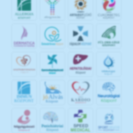
jó
Alvás
IMMUN
KÖZPONT
Központ
S
POR
T
O
R
V
OS
I
KÖ
ZPON
T