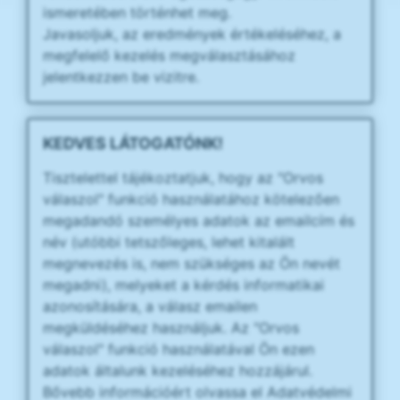
ismeretében történhet meg.
Javasoljuk, az eredmények értékeléséhez, a
megfelelő kezelés megválasztásához
jelentkezzen be vizitre.
KEDVES LÁTOGATÓNK!
Tisztelettel tájékoztatjuk, hogy az "Orvos
válaszol" funkció használatához kötelezően
megadandó személyes adatok az emailcím és
név (utóbbi tetszőleges, lehet kitalált
megnevezés is, nem szükséges az Ön nevét
megadni), melyeket a kérdés informatikai
azonosítására, a válasz emailen
megküldéséhez használjuk. Az "Orvos
válaszol" funkció használatával Ön ezen
adatok általunk kezeléséhez hozzájárul.
Bővebb információért olvassa el Adatvédelmi