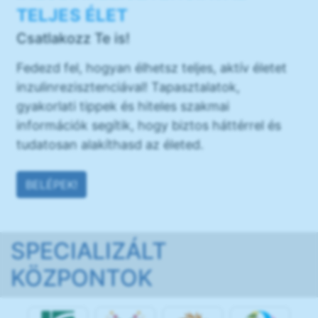
TELJES ÉLET
Csatlakozz Te is!
Fedezd fel, hogyan élhetsz teljes, aktív életet
inzulinrezisztenciával! Tapasztalatok,
gyakorlati tippek és hiteles szakmai
információk segítik, hogy biztos háttérrel és
tudatosan alakíthasd az életed.
BELÉPEK!
SPECIALIZÁLT
KÖZPONTOK