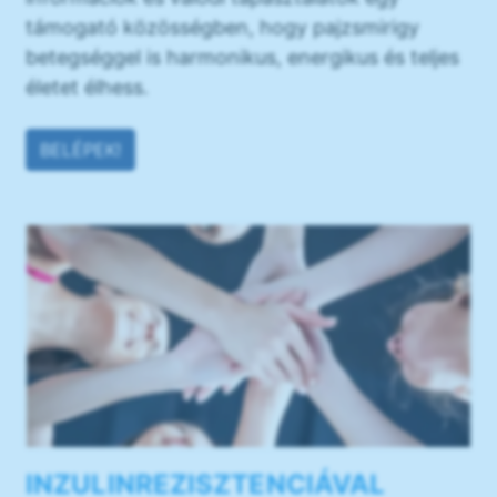
támogató közösségben, hogy pajzsmirigy
betegséggel is harmonikus, energikus és teljes
életet élhess.
BELÉPEK!
INZULINREZISZTENCIÁVAL