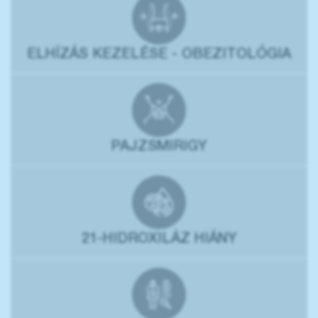
ELHÍZÁS KEZELÉSE - OBEZITOLÓGIA
PAJZSMIRIGY
21-HIDROXILÁZ HIÁNY