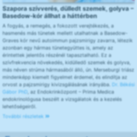
Szapora szívverés, dülledt szemek, golyva –
Basedow-kór állhat a háttérben
A fogyás, a remegés, a fokozott verejtékezés, a
hasmenés más tünetek mellett utalhatnak a Basedow-
Graves kór nevű autoimmun pajzsmirigy zavarra, létezik
azonban egy hármas tünetegyüttes is, amely az
érintettek jelentős részénél tapasztalható. Ez a
szívfrekvencia növekedés, kidülledő szemek és golyva,
más néven strúma hármasából álló, ún. Merseburgi triász
mindenképp kiemelt figyelmet érdemel, és elindítja az
orvost a pajzsmirigy kivizsgálásának irányába.
Dr. Békési
Gábor PhD
, az Endokrinközpont – Prima Medica
endokrinológusa beszélt a vizsgálatok és a kezelés
lehetőségeiről.
További részletek