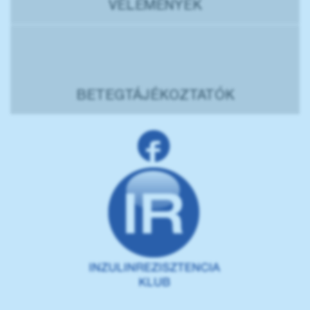
VÉLEMÉNYEK
BETEGTÁJÉKOZTATÓK