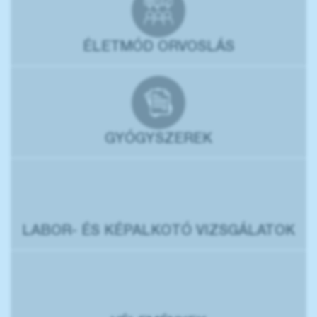
ÉLETMÓD ORVOSLÁS
GYÓGYSZEREK
LABOR- ÉS KÉPALKOTÓ VIZSGÁLATOK