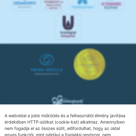
A weboldal a jobb működés és a felhasználói élmény javítása
érdekében HTTP-sütiket (cookie-kat) alkalmaz. Amennyiben
nem fogadja el az összes sütit, előfordulhat, hogy az oldal
Adatkezelési tájékoztató
egyes funkciói, mint például a foglalási rendszer, nem