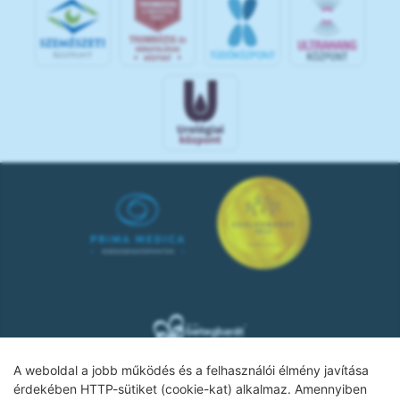
A weboldal a jobb működés és a felhasználói élmény javítása
érdekében HTTP-sütiket (cookie-kat) alkalmaz. Amennyiben