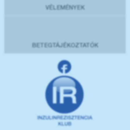
VÉLEMÉNYEK
BETEGTÁJÉKOZTATÓK