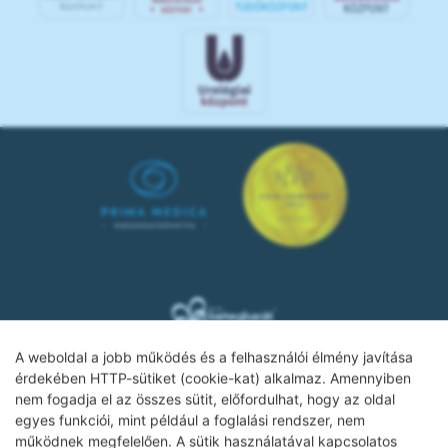
A weboldal a jobb működés és a felhasználói élmény javítása
érdekében HTTP-sütiket (cookie-kat) alkalmaz. Amennyiben
nem fogadja el az összes sütit, előfordulhat, hogy az oldal
Adatkezelési tájékoztató
egyes funkciói, mint például a foglalási rendszer, nem
működnek megfelelően. A sütik használatával kapcsolatos