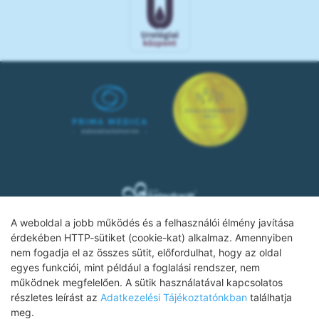
A weboldal a jobb működés és a felhasználói élmény javítása
érdekében HTTP-sütiket (cookie-kat) alkalmaz. Amennyiben
nem fogadja el az összes sütit, előfordulhat, hogy az oldal
Adatkezelési tájékoztató
egyes funkciói, mint például a foglalási rendszer, nem
működnek megfelelően. A sütik használatával kapcsolatos
Impresszum
részletes leírást az
Adatkezelési Tájékoztatónkban
találhatja
meg.
Adatvédelmi tájékoztató