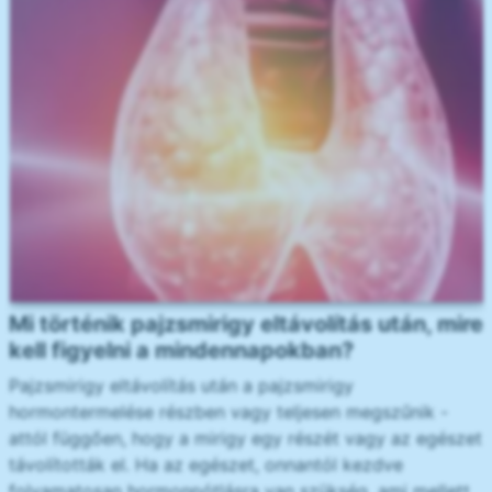
Mi történik pajzsmirigy eltávolítás után, mire
kell figyelni a mindennapokban?
Pajzsmirigy eltávolítás után a pajzsmirigy
hormontermelése részben vagy teljesen megszűnik -
attól függően, hogy a mirigy egy részét vagy az egészet
távolították el. Ha az egészet, onnantól kezdve
folyamatosan hormonpótlásra van szükség, ami mellett