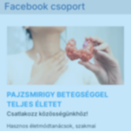
Facebook csoport
PAJZSMIRIGY BETEGSÉGGEL
TELJES ÉLETET
Csatlakozz közösségünkhöz!
Hasznos életmódtanácsok, szakmai