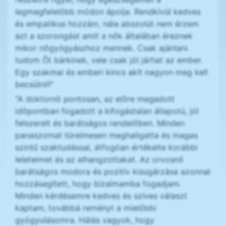
legmegfelelőbb módon ápolja. Rendkívül kedves
és empatikus hozzám, nála abszolút nem érzem
azt a szorongást amit a nők általában éreznek
mikor nőgyógyászhoz mennek. Csak ajánlani
tudom Őt bárkinek, vele csak jól járhat az ember.
Egy szakmai és emberi kincs akit nagyon meg kell
becsülni!!"
"A doktornő pontosan, az előre megadott
időpontban fogadott a kifogástalan állapotú, jól
felszerelt és barátságos rendelőben. Minden
panaszomat türelmesen meghallgatta és magas
szintű szaktudással, átfogóan értékelte korábbi
leleteimet és az elhangzottakat. Az orvosnő
barátságos modora és pozitív kisugárzása azonnal
hozzásegített, hogy bizalmamba fogadjam.
Minden kérdésemre kedves és szíves választ
kaptam, továbbá reményt a mielőbbi
gyógyulásomra. Hálás vagyok, hogy