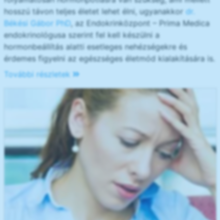
hosszú távon teljes életet lehet élni, ugyanakkor
dr.
Békési Gábor PhD
, az Endokrinközpont – Prima Medica
endokrinológusa szerint fel kell készülni a
hormonbeállítás alatti esetleges nehézségekre és
érdemes figyelni az egészséges életmód kialakítására is.
További részletek