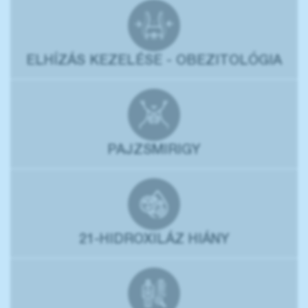
ELHÍZÁS KEZELÉSE - OBEZITOLÓGIA
PAJZSMIRIGY
21-HIDROXILÁZ HIÁNY