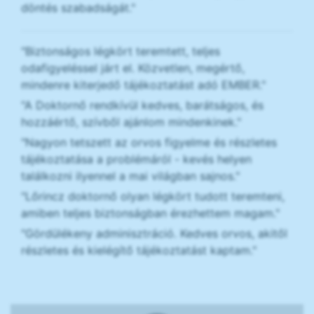
döntés szabadságát."
"Biztonságos légkört teremtett, teljes
odafigyeléssel járt el. Közvetlen, megértő,
mindenre kiterjedő tájékoztatást adó EMBER."
"A Doktornő rendkívül kedves, barátságos, és
hozzáértő, szívből ajánlom mindenkinek."
"Nagyon tetszett az orvos figyelme és részletes
tájékoztatása a problémáról - kevés helyen
találkozni ilyennel a mai világban sajnos."
"Lőrincz doktornő olyan légkört tudott teremteni,
amiben teljes biztonságban érezhettem magam."
"Gördülékeny adminisztráció. Kedves orvos, akitől
részletes és kielégítő tájékoztatást kaptam."