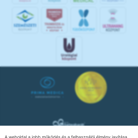
KÖ
ZPON
T
A weboldal a jobb működés és a felhasználói élmény javítása