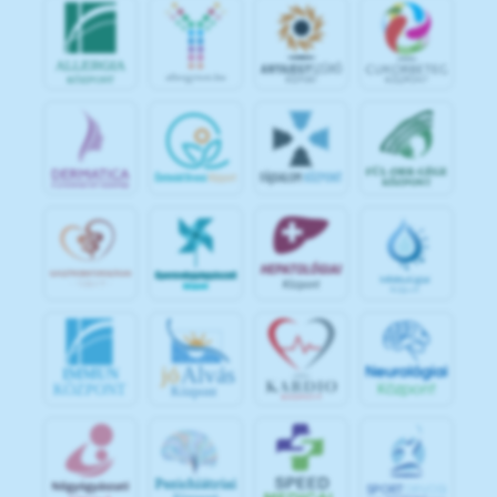
jó
Alvás
IMMUN
KÖZPONT
Központ
S
POR
T
O
R
V
OS
I