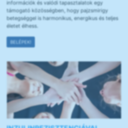
információk és valódi tapasztalatok egy
támogató közösségben, hogy pajzsmirigy
betegséggel is harmonikus, energikus és teljes
életet élhess.
BELÉPEK!