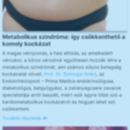
Metabolikus szindróma: így csökkenthető a
komoly kockázat
A magas vérnyomás, a hasi elhízás, az emelkedett
vércukor, a kóros vérzsírok együttesen hozzák létre a
metabolikus szindrómát, ami számos súlyos betegség
kockázatát növeli.
Prof. Dr. Somogyi Anikó
, az
Endokrinközpont – Prima Medica endokrinológusa,
diabetológus, belgyógyász, a zsíranyagcsere-zavarok
specialistája arról beszélt, miért esik egyre több szó a
kardiometabolikus kockázatról és hogyan lehet ezt
csökkenteni.
További részletek