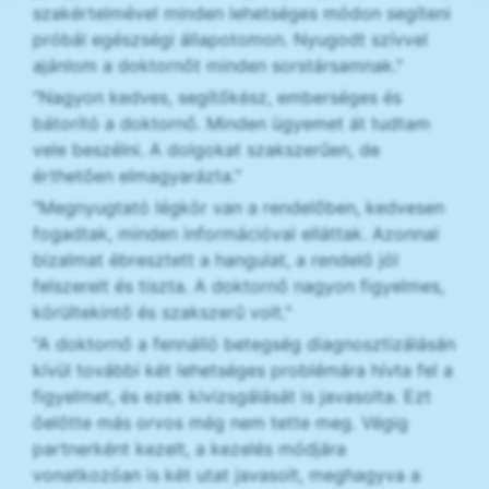
szakértelmével minden lehetséges módon segíteni
próbál egészségi állapotomon. Nyugodt szívvel
ajánlom a doktornőt minden sorstársamnak."
"Nagyon kedves, segítőkész, emberséges és
bátorító a doktornő. Minden ügyemet át tudtam
vele beszélni. A dolgokat szakszerűen, de
érthetően elmagyarázta."
"Megnyugtató légkör van a rendelőben, kedvesen
fogadtak, minden információval elláttak. Azonnal
bizalmat ébresztett a hangulat, a rendelő jól
felszerelt és tiszta. A doktornő nagyon figyelmes,
körültekintő és szakszerű volt."
"A doktornő a fennálló betegség diagnosztizálásán
kívül további két lehetséges problémára hívta fel a
figyelmet, és ezek kivizsgálását is javasolta. Ezt
őelőtte más orvos még nem tette meg. Végig
partnerként kezelt, a kezelés módjára
vonatkozóan is két utat javasolt, meghagyva a