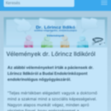
Vélemények dr. Lőrincz Ildikóról
Az alábbi véleményeket írták a páciensek dr.
Lőrincz Ildikóról a Budai Endokrinközpont
endokrinológus nőgyógyászáról.
"Teljes mértékben elégedett vagyok a doktornő
mind a szakmai mind a szociális képességeivel.
Nagyon alapos munkát végez, minden apró
részletre figyel, hogy egészségemet a