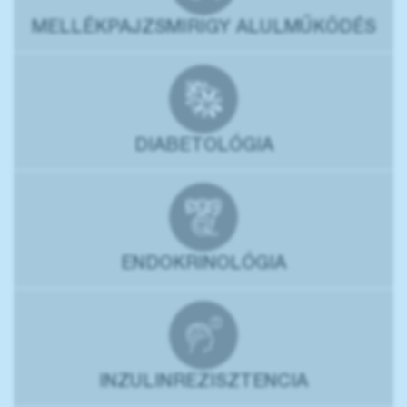
MELLÉKPAJZSMIRIGY ALULMŰKÖDÉS
DIABETOLÓGIA
ENDOKRINOLÓGIA
INZULINREZISZTENCIA