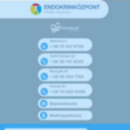
Mammut II
+36 70 431 9728
Széll Kálmán tér
+36 30 141 4242
Bosnyák tér
+36 30 434 1744
Kolosy tér
+36 70 940 0099
Bejelentkezés
Mobilapplikáció