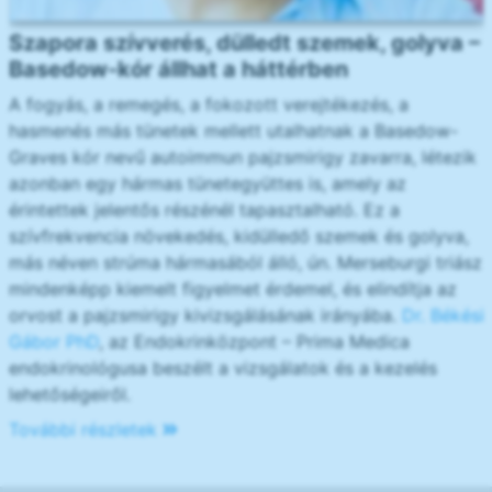
Szapora szívverés, dülledt szemek, golyva –
Basedow-kór állhat a háttérben
A fogyás, a remegés, a fokozott verejtékezés, a
hasmenés más tünetek mellett utalhatnak a Basedow-
Graves kór nevű autoimmun pajzsmirigy zavarra, létezik
azonban egy hármas tünetegyüttes is, amely az
érintettek jelentős részénél tapasztalható. Ez a
szívfrekvencia növekedés, kidülledő szemek és golyva,
más néven strúma hármasából álló, ún. Merseburgi triász
mindenképp kiemelt figyelmet érdemel, és elindítja az
orvost a pajzsmirigy kivizsgálásának irányába.
Dr. Békési
Gábor PhD
, az Endokrinközpont – Prima Medica
endokrinológusa beszélt a vizsgálatok és a kezelés
lehetőségeiről.
További részletek