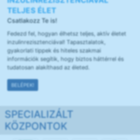
INZULINREZISZTENCIÁVAL
TELJES ÉLET
Csatlakozz Te is!
Fedezd fel, hogyan élhetsz teljes, aktív életet
inzulinrezisztenciával! Tapasztalatok,
gyakorlati tippek és hiteles szakmai
információk segítik, hogy biztos háttérrel és
tudatosan alakíthasd az életed.
BELÉPEK!
SPECIALIZÁLT
KÖZPONTOK