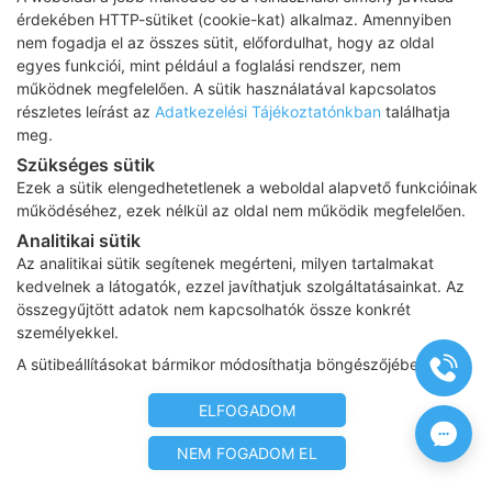
érdekében HTTP-sütiket (cookie-kat) alkalmaz. Amennyiben
nem fogadja el az összes sütit, előfordulhat, hogy az oldal
Adatkezelési tájékoztató
egyes funkciói, mint például a foglalási rendszer, nem
működnek megfelelően. A sütik használatával kapcsolatos
Impresszum
részletes leírást az
Adatkezelési Tájékoztatónkban
találhatja
meg.
Adatvédelmi tájékoztató
Szükséges sütik
ÁSZF
Ezek a sütik elengedhetetlenek a weboldal alapvető funkcióinak
működéséhez, ezek nélkül az oldal nem működik megfelelően.
Karrier
Analitikai sütik
Az oldalon feltüntetett árak az ÁFÁ-t tartalmazzák!
Az analitikai sütik segítenek megérteni, milyen tartalmakat
A képek a
Shutterstock.com
és a
Canva.com
licence alapján
kedvelnek a látogatók, ezzel javíthatjuk szolgáltatásainkat. Az
kerültek felhasználásra.
összegyűjtött adatok nem kapcsolhatók össze konkrét
Copyright 2026 ©
Prima Medica Egészségközpontok
. Minden jog
személyekkel.
fenntartva
A sütibeállításokat bármikor módosíthatja böngészőjében.
Designed by
www.free-dimension.hu
, Programed by
Appon
&
György Nándor
ELFOGADOM
NEM FOGADOM EL