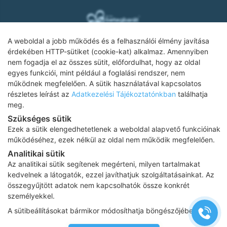
A weboldal a jobb működés és a felhasználói élmény javítása
érdekében HTTP-sütiket (cookie-kat) alkalmaz. Amennyiben
nem fogadja el az összes sütit, előfordulhat, hogy az oldal
Adatkezelési tájékoztató
egyes funkciói, mint például a foglalási rendszer, nem
működnek megfelelően. A sütik használatával kapcsolatos
Impresszum
részletes leírást az
Adatkezelési Tájékoztatónkban
találhatja
meg.
Adatvédelmi tájékoztató
Szükséges sütik
ÁSZF
Ezek a sütik elengedhetetlenek a weboldal alapvető funkcióinak
Karrier
működéséhez, ezek nélkül az oldal nem működik megfelelően.
Analitikai sütik
Az oldalon feltüntetett árak az ÁFÁ-t tartalmazzák!
Az analitikai sütik segítenek megérteni, milyen tartalmakat
A képek a
Shutterstock.com
és a
Canva.com
licence alapján
kedvelnek a látogatók, ezzel javíthatjuk szolgáltatásainkat. Az
kerültek felhasználásra.
összegyűjtött adatok nem kapcsolhatók össze konkrét
Copyright 2026 ©
Prima Medica Egészségközpontok
. Minden jog
személyekkel.
fenntartva
A sütibeállításokat bármikor módosíthatja böngészőjében.
Designed by
www.free-dimension.hu
, Programed by
Appon
&
György Nándor