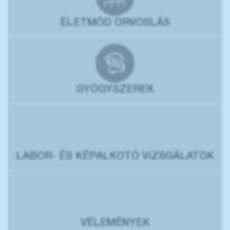
ÉLETMÓD ORVOSLÁS
GYÓGYSZEREK
LABOR- ÉS KÉPALKOTÓ VIZSGÁLATOK
VÉLEMÉNYEK