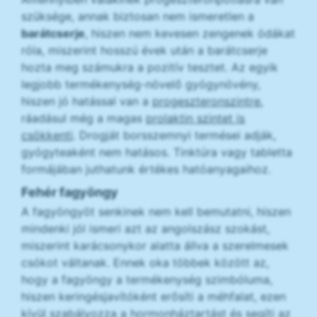
szüksége, annak biztosan nem ismeretlen a
barátcserje
, hiszen nem kevesen zengenek ódákat
róla, miszerint hosszú évek után a barátcserje
hozta meg számukra a pozitív tesztet. Az egyik
legjobb termékenység-növelő gyógynövény,
hiszen jó hatással van a
progeszteronszintre
,
ráadásul még a magas
prolaktin szintet is
csökkenti
. Drogját borsszemnyi termései adják,
gyógyteaként nem hatásos. Tinktúra vagy tabletta
formájában juthatunk értékes hatóanyagaihoz.
Fehér fagyöngy
A fagyöngyöt senkinek nem kell bemutatni, hiszen
mindenki jól ismeri azt az angolszász szokást,
miszerint karácsonykor alatta állva a szerelmesek
csókot váltanak. Ennek oka többek között az,
hogy a fagyöngy a termékenység szimbóluma,
hiszen keringésjavítóként erősíti a méhfalat, ezen
kívül szabályozza a hormonháztartást és segíti az