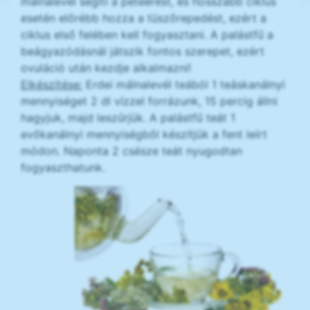
málnalevél segíti a peteérést, és hosszabb ciklus
esetén előrébb hozza a tüszőrepedést, ezért a
ciklus első felében kell fogyasztani. A palástfű a
beágyazódásnál játszik fontos szerepet, ezért
ovuláció után kezdje alkalmazni!
Elkészítése:
Erdei málnalevél teából 1 teáskanálnyi
mennyiséget 2 dl vízzel forrázunk, 15 percig állni
hagyjuk, majd leszűrjük. A palástfű teát 1
evőkanálnyi mennyiségből készítjük a fent leírt
módon. Naponta 2 csésze teát nyugodtan
fogyaszthatunk.