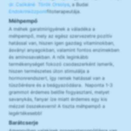
dr. Csókáné Török Orsolya
, a Budai
Endokrinközpont
fitoterapeutája.
Méhpempő
A méhek garatmirigyének a váladéka a
méhpempő, mely az egész szervezetre pozitív
hatással van, hiszen igen gazdag vitaminokban,
ásványi anyagokban, valamint fontos enzimekben
és aminosavakban. A nők leginkább
termékenységet fokozó csodaszerként ismerik,
hiszen természetes úton stimulálja a
hormonrendszert, így remek hatással van a
tüszőérésre és a beágyazódásra. Naponta 1-3
grammot érdemes belőle fogyasztani, melyet
savanykás, fanyar íze miatt érdemes egy kis
mézzel összekeverni! A tiszta méhpempő a
legértékesebb!
Barátcserje
Amennyiben valakinek progeszteronpótlásra van