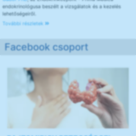
endokrinológusa beszélt a vizsgálatok és a kezelés
lehetőségeiről.
További részletek
Facebook csoport