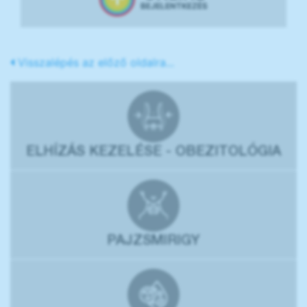
BEJELENTKEZÉS
Visszalépés az előző oldalra...
ELHÍZÁS KEZELÉSE - OBEZITOLÓGIA
PAJZSMIRIGY