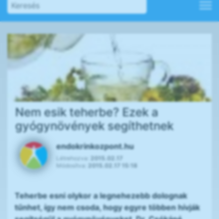
Nem esik teherbe? Ezek a
gyógynövények segíthetnek
endokrinkozpont.hu
Létrehozva:
2015.02.17
Módosítva:
2015.02.17 15:18
Teherbe esni olykor a legnehezebb dolognak
tűnhet, így nem csoda, hogy egyre többen hívják