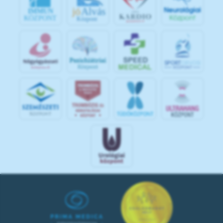
jó
Alvás
IMMUN
KÖZPONT
Központ
S
POR
T
O
R
V
OS
I
KÖ
ZPON
T