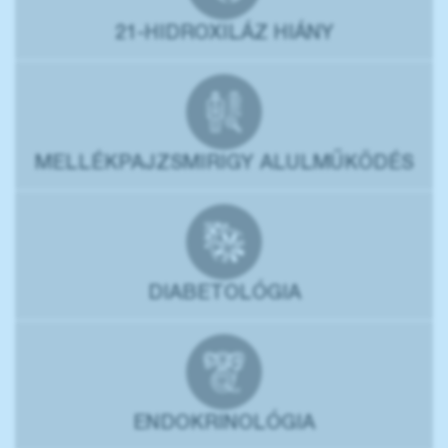
21-HIDROXILÁZ HIÁNY
MELLÉKPAJZSMIRIGY ALULMŰKÖDÉS
DIABETOLÓGIA
ENDOKRINOLÓGIA