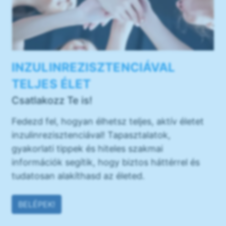
INZULINREZISZTENCIÁVAL
TELJES ÉLET
Csatlakozz Te is!
Fedezd fel, hogyan élhetsz teljes, aktív életet
inzulinrezisztenciával! Tapasztalatok,
gyakorlati tippek és hiteles szakmai
információk segítik, hogy biztos háttérrel és
tudatosan alakíthasd az életed.
BELÉPEK!