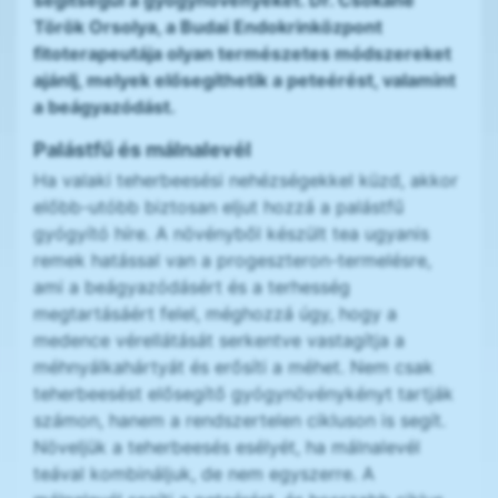
segítségül a gyógynövényeket. Dr. Csókáné
Török Orsolya, a Budai Endokrinközpont
fitoterapeutája olyan természetes módszereket
ajánlj, melyek elősegíthetik a peteérést, valamint
a beágyazódást.
Palástfű és málnalevél
Ha valaki teherbeesési nehézségekkel küzd, akkor
előbb-utóbb biztosan eljut hozzá a palástfű
gyógyító híre. A növényből készült tea ugyanis
remek hatással van a progeszteron-termelésre,
ami a beágyazódásért és a terhesség
megtartásáért felel, méghozzá úgy, hogy a
medence vérellátását serkentve vastagítja a
méhnyálkahártyát és erősíti a méhet. Nem csak
teherbeesést elősegítő gyógynövénykényt tartják
számon, hanem a rendszertelen cikluson is segít.
Növeljük a teherbeesés esélyét, ha málnalevél
teával kombináljuk, de nem egyszerre. A