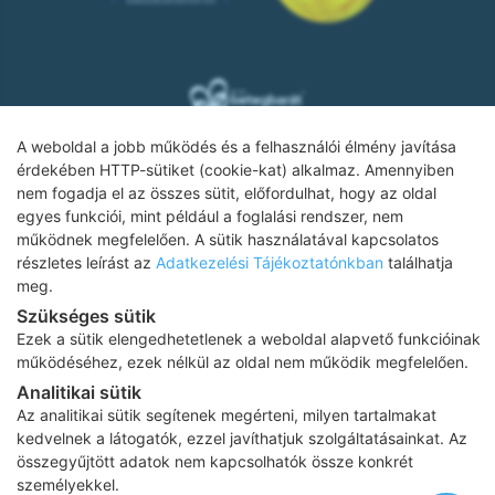
A weboldal a jobb működés és a felhasználói élmény javítása
érdekében HTTP-sütiket (cookie-kat) alkalmaz. Amennyiben
nem fogadja el az összes sütit, előfordulhat, hogy az oldal
Adatkezelési tájékoztató
egyes funkciói, mint például a foglalási rendszer, nem
működnek megfelelően. A sütik használatával kapcsolatos
Impresszum
részletes leírást az
Adatkezelési Tájékoztatónkban
találhatja
Adatvédelmi tájékoztató
meg.
Szükséges sütik
ÁSZF
Ezek a sütik elengedhetetlenek a weboldal alapvető funkcióinak
Karrier
működéséhez, ezek nélkül az oldal nem működik megfelelően.
Analitikai sütik
Az oldalon feltüntetett árak az ÁFÁ-t tartalmazzák!
Az analitikai sütik segítenek megérteni, milyen tartalmakat
A képek a
Shutterstock.com
és a
Canva.com
licence alapján
kedvelnek a látogatók, ezzel javíthatjuk szolgáltatásainkat. Az
kerültek felhasználásra.
összegyűjtött adatok nem kapcsolhatók össze konkrét
Copyright 2026 ©
Prima Medica Egészségközpontok
. Minden jog
személyekkel.
fenntartva