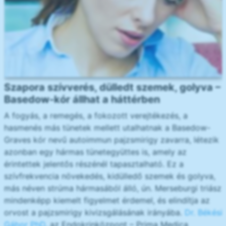
Szapora szívverés, dülledt szemek, golyva –
Basedow-kór állhat a háttérben
A fogyás, a remegés, a fokozott verejtékezés, a
hasmenés más tünetek mellett utalhatnak a Basedow-
Graves kór nevű autoimmun pajzsmirigy zavarra, létezik
azonban egy hármas tünetegyüttes is, amely az
érintettek jelentős részénél tapasztalható. Ez a
szívfrekvencia növekedés, kidülledő szemek és golyva,
más néven strúma hármasából álló, ún. Merseburgi triász
mindenképp kiemelt figyelmet érdemel, és elindítja az
orvost a pajzsmirigy kivizsgálásának irányába.
Dr. Békési
Gábor PhD
, az Endokrinközpont – Prima Medica