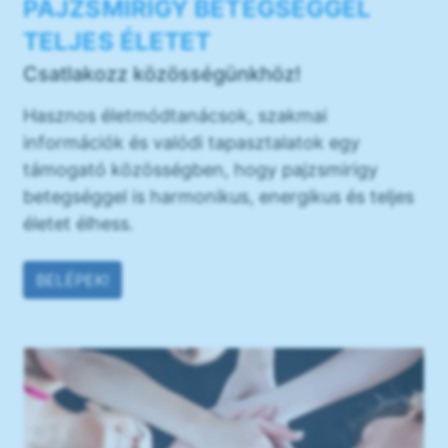
PAJZSMIRIGY BETEGSÉGGEL
TELJES ÉLETET
Csatlakozz közösségünkhöz!
Hasznos életmódtanácsok, szakmai
információk és valódi tapasztalatok egy
támogató közösségben, hogy pajzsmirigy
betegséggel is harmonikus, energikus és teljes
életet élhess.
BELÉPEK!