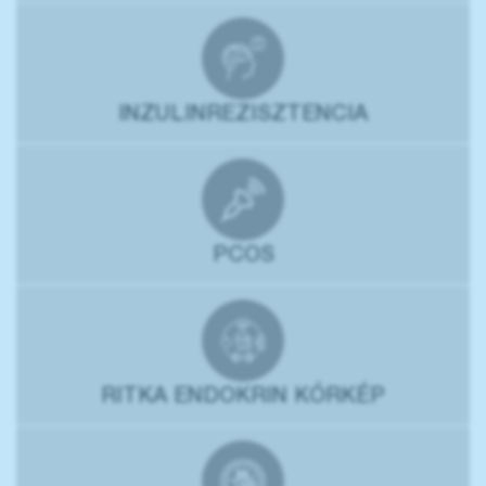
INZULINREZISZTENCIA
PCOS
RITKA ENDOKRIN KÓRKÉP