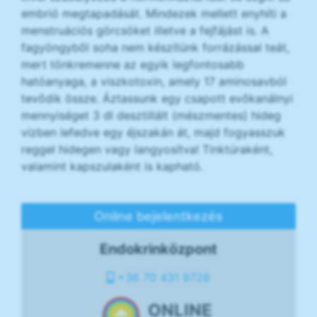
embrió megtapadását. Mindezek mellett enyhíti a
menstruációs görcsöket illetve a fejfájást is. A
fagyöngyből soha nem készítünk forrázással teát,
mert tönkremenne az egyik legfontosabb
hatóanyaga, a viszkotoxin, amely 17 aminosavból
tevődik össze. Áztassunk egy csapott evőkanálnyi
mennyiséget 3 dl desztillált (mészmentes) hideg
vízben lefedve egy éjszakán át, majd fogyasszuk
reggel hidegen vagy langyosítva! Tinktúraként,
valamint kapszulaként is kapható.
Online bejelentkezés
Endokrinközpont
+36 70 431 9728
ONLINE