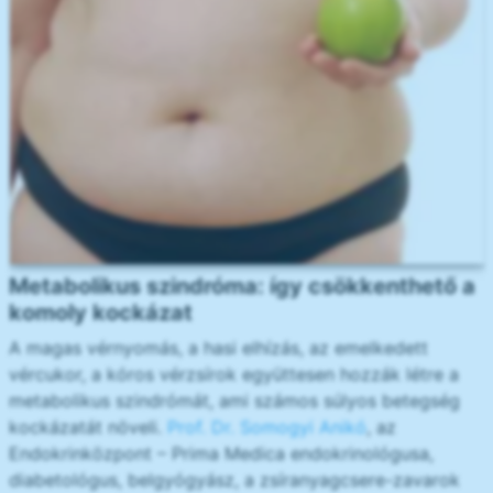
Metabolikus szindróma: így csökkenthető a
komoly kockázat
A magas vérnyomás, a hasi elhízás, az emelkedett
vércukor, a kóros vérzsírok együttesen hozzák létre a
metabolikus szindrómát, ami számos súlyos betegség
kockázatát növeli.
Prof. Dr. Somogyi Anikó
, az
Endokrinközpont – Prima Medica endokrinológusa,
diabetológus, belgyógyász, a zsíranyagcsere-zavarok