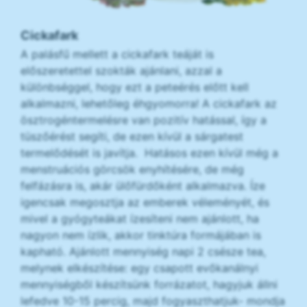
Cickafark
A palásfű mellett a cickafark teáját is
előszeretettel szokták ajánlani, azzal a
különbséggel, hogy ezt a peteérés előtt kell
alkalmazni, lehetőleg éhgyomorra! A cickafark az
ösztrogéntermelésre van pozitív hatással, így a
tüszőérést segíti, de ezen kívül a sárgatest
termelődését is javítja. Hatásos ezen kívül még a
menstruációs görcsök enyhítésére, de még
felfázásra is, akár ülőfürdőként alkalmazva. Íze
igencsak megosztja az emberek véleményét, és
mivel a gyógyteákat ízesíteni nem ajánlott, ha
nagyon nem ízlik, akkor tinktúra formájában is
kapható. Ajánlott mennyiség napi 2 csésze tea,
melynek elkészítése: egy csapott evőkanálnyi
mennyiségből készítsünk forrázatot, hagyjuk állni
lefedve 10-15 percig, majd fogyaszthatjuk- mondja