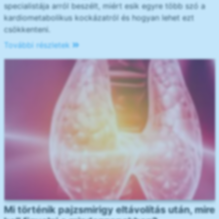
specialistája arról beszélt, miért esik egyre több szó a
kardiometabolikus kockázatról és hogyan lehet ezt
csökkenteni.
További részletek
Mi történik pajzsmirigy eltávolítás után, mire