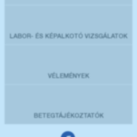
LABOR- ÉS KÉPALKOTÓ VIZSGÁLATOK
VÉLEMÉNYEK
BETEGTÁJÉKOZTATÓK