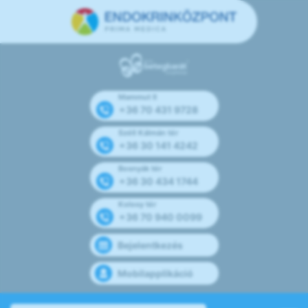
Mammut II
+36 70 431 9728
Széll Kálmán tér
+36 30 141 4242
Bosnyák tér
+36 30 434 1744
Kolosy tér
+36 70 940 0099
Bejelentkezés
Mobilapplikáció