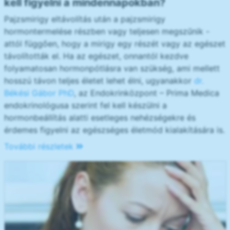
kell figyelni a mindennapokban?
Pajzsmirigy eltávolítás után a pajzsmirigy
hormontermelése részben vagy teljesen megszűnik -
attól függően, hogy a mirigy egy részét vagy az egészet
távolították el. Ha az egészet, onnantól kezdve
folyamatosan hormonpótlásra van szükség, ami mellett
hosszú távon teljes életet lehet élni, ugyanakkor
dr.
Békési Gábor PhD
, az Endokrinközpont – Prima Medica
endokrinológusa szerint fel kell készülni a
hormonbeállítás alatti esetleges nehézségekre és
érdemes figyelni az egészséges életmód kialakítására is.
További részletek