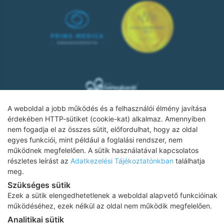
A weboldal a jobb működés és a felhasználói élmény javítása
érdekében HTTP-sütiket (cookie-kat) alkalmaz. Amennyiben
nem fogadja el az összes sütit, előfordulhat, hogy az oldal
Adatkezelési tájékoztató
egyes funkciói, mint például a foglalási rendszer, nem
működnek megfelelően. A sütik használatával kapcsolatos
Impresszum
részletes leírást az
Adatkezelési Tájékoztatónkban
találhatja
meg.
Adatvédelmi tájékoztató
Szükséges sütik
ÁSZF
Ezek a sütik elengedhetetlenek a weboldal alapvető funkcióinak
működéséhez, ezek nélkül az oldal nem működik megfelelően.
Karrier
Analitikai sütik
Az oldalon feltüntetett árak az ÁFÁ-t tartalmazzák!