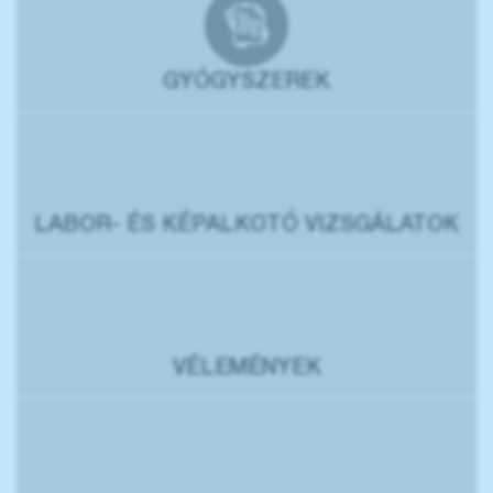
GYÓGYSZEREK
LABOR- ÉS KÉPALKOTÓ VIZSGÁLATOK
VÉLEMÉNYEK