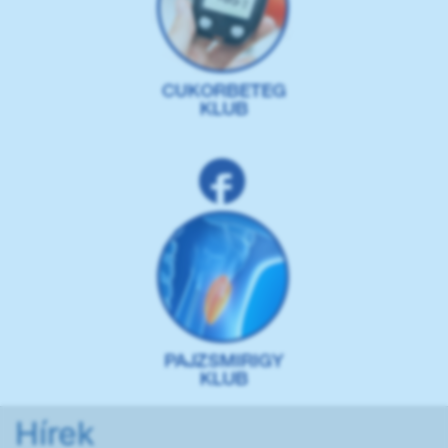
Hírek