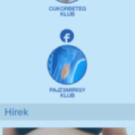
Hírek