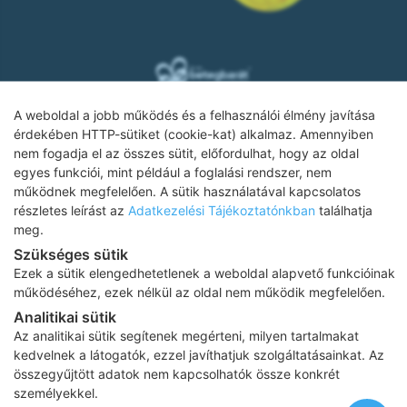
A weboldal a jobb működés és a felhasználói élmény javítása
érdekében HTTP-sütiket (cookie-kat) alkalmaz. Amennyiben
nem fogadja el az összes sütit, előfordulhat, hogy az oldal
Adatkezelési tájékoztató
egyes funkciói, mint például a foglalási rendszer, nem
működnek megfelelően. A sütik használatával kapcsolatos
Impresszum
részletes leírást az
Adatkezelési Tájékoztatónkban
találhatja
Adatvédelmi tájékoztató
meg.
Szükséges sütik
ÁSZF
Ezek a sütik elengedhetetlenek a weboldal alapvető funkcióinak
Karrier
működéséhez, ezek nélkül az oldal nem működik megfelelően.
Analitikai sütik
Az oldalon feltüntetett árak az ÁFÁ-t tartalmazzák!
Az analitikai sütik segítenek megérteni, milyen tartalmakat
A képek a
Shutterstock.com
és a
Canva.com
licence alapján
kedvelnek a látogatók, ezzel javíthatjuk szolgáltatásainkat. Az
kerültek felhasználásra.
összegyűjtött adatok nem kapcsolhatók össze konkrét
Copyright 2026 ©
Prima Medica Egészségközpontok
. Minden jog
személyekkel.
fenntartva