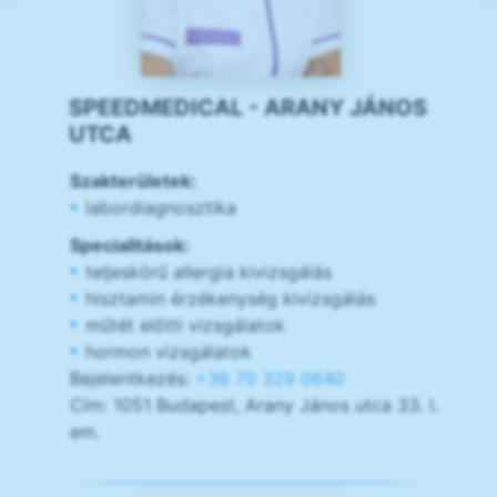
SPEEDMEDICAL - ARANY JÁNOS
UTCA
Szakterületek:
labordiagnosztika
Specialitások:
teljeskörű allergia kivizsgálás
hisztamin érzékenység kivizsgálás
műtét előtti vizsgálatok
hormon vizsgálatok
Bejelentkezés:
+36 70 329 0640
Cím: 1051 Budapest, Arany János utca 33. I.
em.