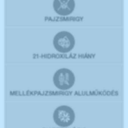
PAJZSMIRIGY
21-HIDROXILÁZ HIÁNY
MELLÉKPAJZSMIRIGY ALULMŰKÖDÉS