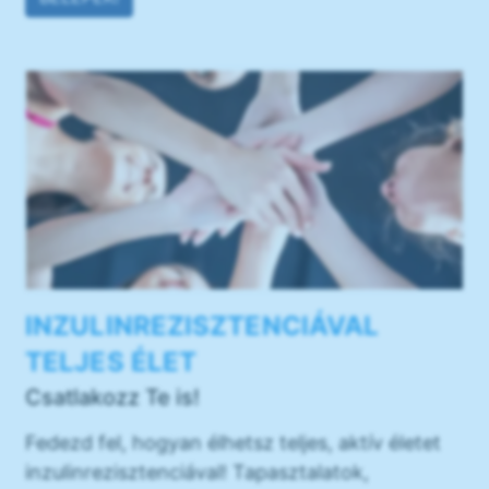
INZULINREZISZTENCIÁVAL
TELJES ÉLET
Csatlakozz Te is!
Fedezd fel, hogyan élhetsz teljes, aktív életet
inzulinrezisztenciával! Tapasztalatok,