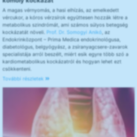
komoly kockázat
A magas vérnyomás, a hasi elhízás, az emelkedett
vércukor, a kóros vérzsírok együttesen hozzák létre a
metabolikus szindrómát, ami számos súlyos betegség
kockázatát növeli.
Prof. Dr. Somogyi Anikó
, az
Endokrinközpont – Prima Medica endokrinológusa,
diabetológus, belgyógyász, a zsíranyagcsere-zavarok
specialistája arról beszélt, miért esik egyre több szó a
kardiometabolikus kockázatról és hogyan lehet ezt
csökkenteni.
További részletek