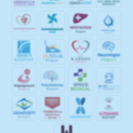
jó
Alvás
IMMUN
KÖZPONT
Központ
S
POR
T
O
R
V
OS
I
KÖ
ZPON
T