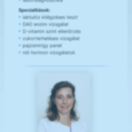
labordiagnosztika
Specialitások:
laktulóz kilégzéses teszt
DAO enzim vizsgálat
D-vitamin szint ellenőrzés
cukorterheléses vizsgálat
pajzsmirigy panel
női hormon vizsgálatok