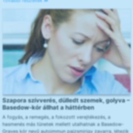
További részletek
Szapora szívverés, dülledt szemek, golyva –
Basedow-kór állhat a háttérben
A fogyás, a remegés, a fokozott verejtékezés, a
hasmenés más tünetek mellett utalhatnak a Basedow-
Graves kór nevű autoimmun pajzsmirigy zavarra, létezik