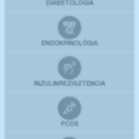
DIABETOLÓGIA
ENDOKRINOLÓGIA
INZULINREZISZTENCIA
PCOS