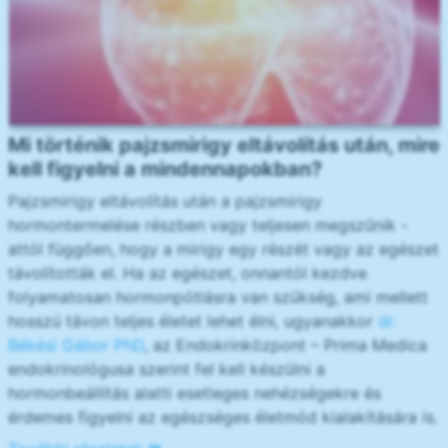
Mi történik pajzsmirigy eltávolítás után, mire
kell figyelni a mindennapokban?
Pajzsmirigy eltávolítás után a pajzsmirigy
hormontermelése részben vagy teljesen megszűnik -
attól függően, hogy a mirigy egy részét vagy az egészet
távolították el. Ha az egészet, onnantól kezdve
folyamatosan hormonpótlásra van szükség, ami mellett
hosszú távon teljes életet lehet élni, ugyanakkor
dr.
Békési Gábor PhD
, az Endokrinközpont – Prima Medica
endokrinológusa szerint fel kell készülni a
hormonbeállítás alatti esetleges nehézségekre és
érdemes figyelni az egészséges életmód kialakítására is.