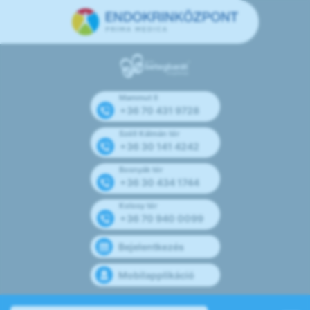
Mammut II
+36 70 431 9728
Széll Kálmán tér
+36 30 141 4242
Bosnyák tér
+36 30 434 1744
Kolosy tér
+36 70 940 0099
Bejelentkezés
Mobilapplikáció