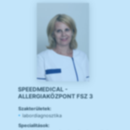
SPEEDMEDICAL -
ALLERGIAKÖZPONT FSZ 3
Szakterületek:
labordiagnosztika
Specialitások: