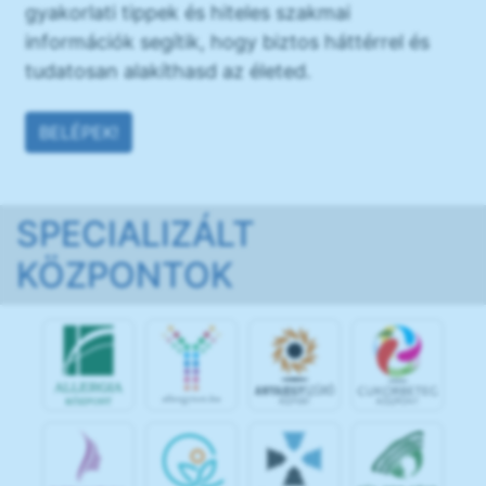
gyakorlati tippek és hiteles szakmai
információk segítik, hogy biztos háttérrel és
tudatosan alakíthasd az életed.
BELÉPEK!
SPECIALIZÁLT
KÖZPONTOK