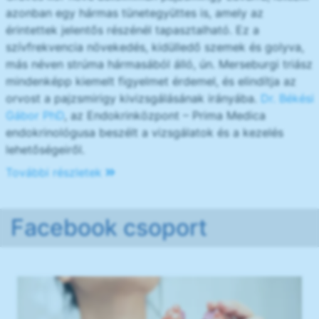
azonban egy hármas tünetegyüttes is, amely az
érintettek jelentős részénél tapasztalható. Ez a
szívfrekvencia növekedés, kidülledő szemek és golyva,
más néven strúma hármasából álló, ún. Merseburgi triász
mindenképp kiemelt figyelmet érdemel, és elindítja az
orvost a pajzsmirigy kivizsgálásának irányába.
Dr. Békési
Gábor PhD
, az Endokrinközpont – Prima Medica
endokrinológusa beszélt a vizsgálatok és a kezelés
lehetőségeiről.
További részletek
Facebook csoport