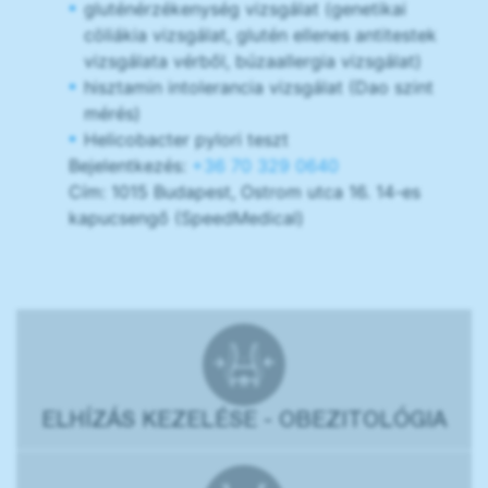
gluténérzékenység vizsgálat (genetikai
cöliákia vizsgálat, glutén ellenes antitestek
vizsgálata vérből, búzaallergia vizsgálat)
hisztamin intolerancia vizsgálat (Dao szint
mérés)
Helicobacter pylori teszt
Bejelentkezés:
+36 70 329 0640
Cím: 1015 Budapest, Ostrom utca 16. 14-es
kapucsengő (SpeedMedical)
ELHÍZÁS KEZELÉSE - OBEZITOLÓGIA