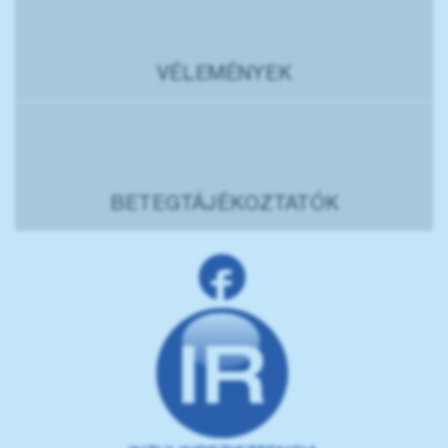
VÉLEMÉNYEK
BETEGTÁJÉKOZTATÓK