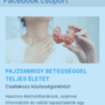
Facebook csoport
PAJZSMIRIGY BETEGSÉGGEL
TELJES ÉLETET
Csatlakozz közösségünkhöz!
Hasznos életmódtanácsok, szakmai
információk és valódi tapasztalatok egy