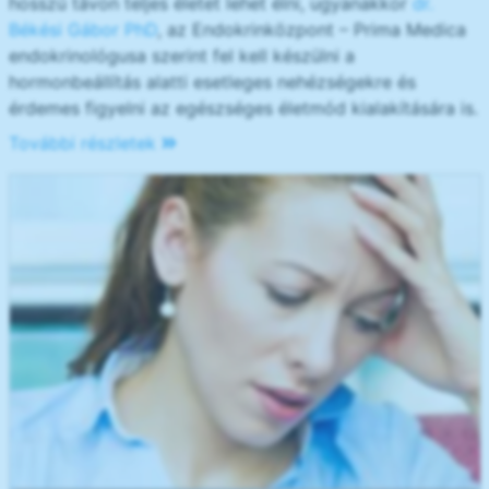
hosszú távon teljes életet lehet élni, ugyanakkor
dr.
Békési Gábor PhD
, az Endokrinközpont – Prima Medica
endokrinológusa szerint fel kell készülni a
hormonbeállítás alatti esetleges nehézségekre és
érdemes figyelni az egészséges életmód kialakítására is.
További részletek