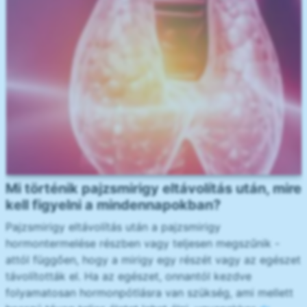
Mi történik pajzsmirigy eltávolítás után, mire
kell figyelni a mindennapokban?
Pajzsmirigy eltávolítás után a pajzsmirigy
hormontermelése részben vagy teljesen megszűnik -
attól függően, hogy a mirigy egy részét vagy az egészet
távolították el. Ha az egészet, onnantól kezdve
folyamatosan hormonpótlásra van szükség, ami mellett