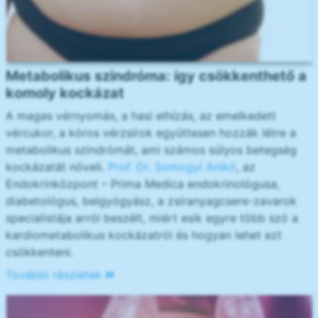
Metabolikus szindróma: így csökkenthető a
komoly kockázat
A magas vérnyomás, a hasi elhízás, az emelkedett
vércukor, a kóros vérzsírok együttesen hozzák létre a
metabolikus szindrómát, ami számos súlyos betegség
kockázatát növeli.
Prof. Dr. Somogyi Anikó
, az
Endokrinközpont – Prima Medica endokrinológusa,
diabetológus, belgyógyász, a zsíranyagcsere-zavarok
specialistája arról beszélt, miért esik egyre több szó a
kardiometabolikus kockázatról és hogyan lehet ezt
csökkenteni.
További részletek