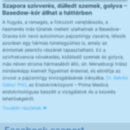
Szapora szívverés, dülledt szemek, golyva –
Basedow-kór állhat a háttérben
A fogyás, a remegés, a fokozott verejtékezés, a
hasmenés más tünetek mellett utalhatnak a Basedow-
Graves kór nevű autoimmun pajzsmirigy zavarra, létezik
azonban egy hármas tünetegyüttes is, amely az
érintettek jelentős részénél tapasztalható. Ez a
szívfrekvencia növekedés, kidülledő szemek és golyva,
más néven strúma hármasából álló, ún. Merseburgi triász
mindenképp kiemelt figyelmet érdemel, és elindítja az
orvost a pajzsmirigy kivizsgálásának irányába.
Dr. Békési
Gábor PhD
, az Endokrinközpont – Prima Medica
endokrinológusa beszélt a vizsgálatok és a kezelés
lehetőségeiről.
További részletek