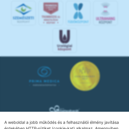
A weboldal a jobb működés és a felhasználói élmény javítása
érdekében HTTP-sütiket (cookie-kat) alkalmaz. Amennyiben