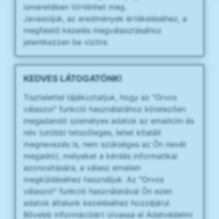
ismeretében történhet meg.
Javasoljuk, az eredmények értékeléséhez, a
megfelelő kezelés megválasztásához
jelentkezzen be vizitre.
KEDVES LÁTOGATÓNK!
Tisztelettel tájékoztatjuk, hogy az "Orvos
válaszol" funkció használatához kötelezően
megadandó személyes adatok az emailcím és
név (utóbbi tetszőleges, lehet kitalált
megnevezés is, nem szükséges az Ön nevét
megadni), melyeket a kérdés informatikai
azonosítására, a válasz emailen
megküldéséhez használjuk. Az "Orvos
válaszol" funkció használatával Ön ezen
adatok általunk kezeléséhez hozzájárul.
Bővebb információért olvassa el Adatvédelmi