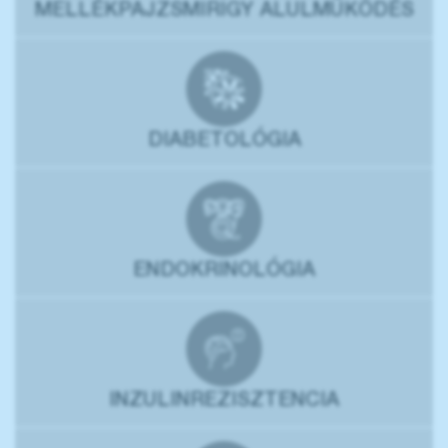
MELLÉKPAJZSMIRIGY ALULMŰKÖDÉS
DIABETOLÓGIA
ENDOKRINOLÓGIA
INZULINREZISZTENCIA