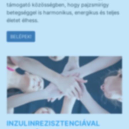
támogató közösségben, hogy pajzsmirigy
betegséggel is harmonikus, energikus és teljes
életet élhess.
BELÉPEK!
INZULINREZISZTENCIÁVAL