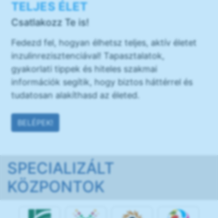
TELJES ÉLET
Csatlakozz Te is!
Fedezd fel, hogyan élhetsz teljes, aktív életet
inzulinrezisztenciával! Tapasztalatok,
gyakorlati tippek és hiteles szakmai
információk segítik, hogy biztos háttérrel és
tudatosan alakíthasd az életed.
BELÉPEK!
SPECIALIZÁLT
KÖZPONTOK