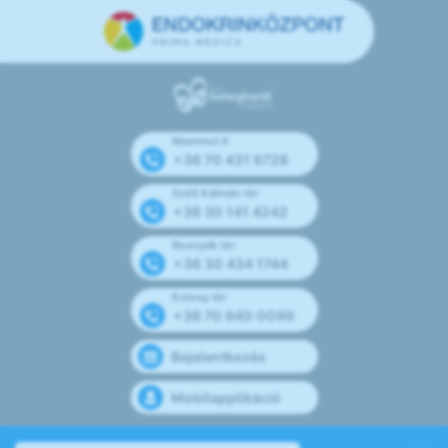
Mammut II
+36 70 431 9728
Széll Kálmán tér
+36 30 141 4242
Bosnyák tér
+36 30 434 1744
Kolosy tér
+36 70 940 0099
Bejelentkezés
Mobilapplikáció