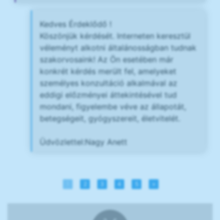
Kedves Érdeklődő !
Köszönjük kérdését. Interneten keresztül
véleményt alkotni általánosságban tudnak
szakorvosaink! Az Ön esetében már
konkrét kérdés merült fel, amelyeket
személyes konzultáció alkalmával az
eddigi előzményei áttekintésével tud
mondani, figyelembe véve az állapotát,
betegségeit, gyógyszereit, életvitelét.
Üdvözlettel:Nagy Anett
1
2
3
4
5
»