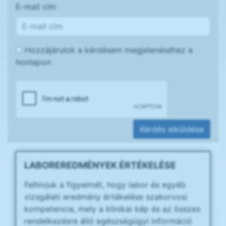
E-mail cím
Hozzájárulok a kérdésem megjelenéséhez a
honlapon
Kérdés elküldése
LABOREREDMÉNYEK ÉRTÉKELÉSE
Felhívjuk a figyelmét, hogy labor és egyéb
vizsgálati eredmény értékelése szakorvosi
kompetencia, mely a klinikai kép és az összes
rendelkezésre álló egészségügyi információ