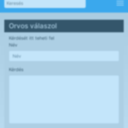
Orvos válaszol
Kérdését itt teheti fel
Név
Kérdés