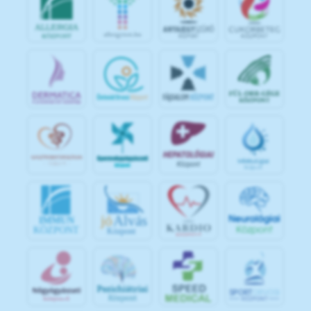
jó
Alvás
IMMUN
KÖZPONT
Központ
S
POR
T
O
R
V
OS
I
KÖ
ZPON
T