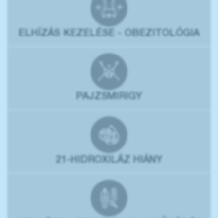
ELHÍZÁS KEZELÉSE - OBEZITOLÓGIA
PAJZSMIRIGY
21-HIDROXILÁZ HIÁNY