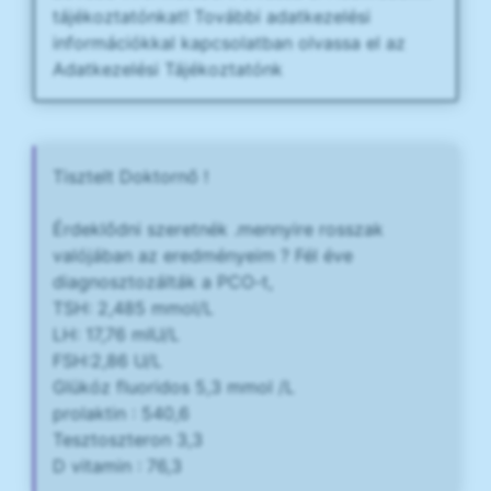
tájékoztatónkat! További adatkezelési
információkkal kapcsolatban olvassa el az
Adatkezelési Tájékoztatónk
Tisztelt Doktornő !
Érdeklődni szeretnék .mennyire rosszak
valójában az eredményeim ? Fél éve
diagnosztozálták a PCO-t,
TSH: 2,485 mmol/L
LH: 17,76 mIU/L
FSH:2,86 U/L
Glükóz fluoridos 5,3 mmol /L
prolaktin : 540,6
Tesztoszteron 3,3
D vitamin : 76,3